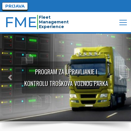
PRIJAVA
FME
Fleet 
Management 
Experience
Previous
Nex